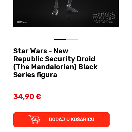
0
1
2
Star Wars - New
Republic Security Droid
(The Mandalorian) Black
Series figura
34,90 €
Star
DODAJ U KOŠARICU
Wars
-