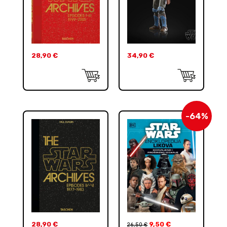
28,90
€
34,90
€
-64%
28,90
€
9,50
€
26,50
€