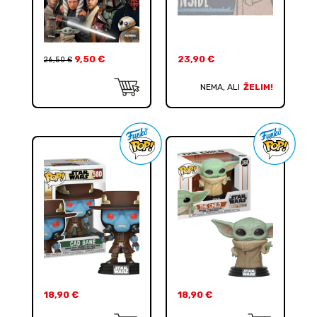
9,50
€
23,90
€
26,50
€
NEMA, ALI
ŽELIM!
18,90
€
18,90
€