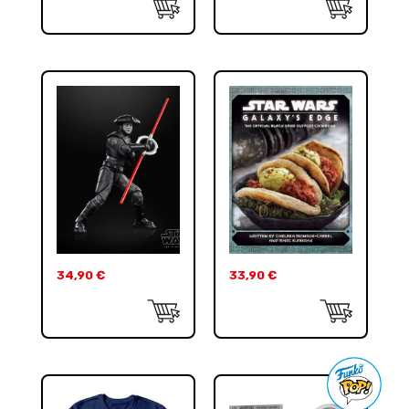
34,90
€
33,90
€