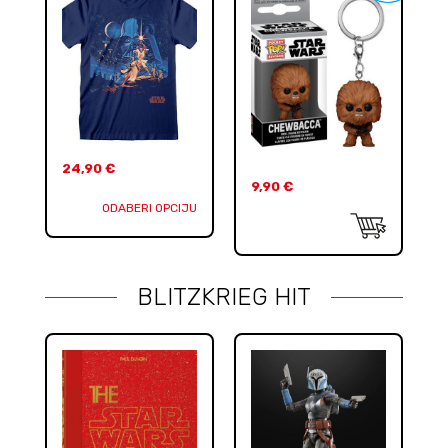
24,90
€
9,90
€
ODABERI OPCIJU
BLITZKRIEG HIT