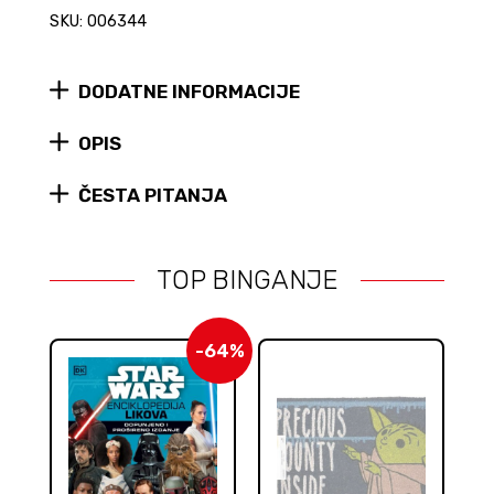
New
SKU: 006344
Republic
Security
Droid
DODATNE INFORMACIJE
(The
Mandalorian)
Black
OPIS
Series
figura
ČESTA PITANJA
quantity
TOP BINGANJE
-64%