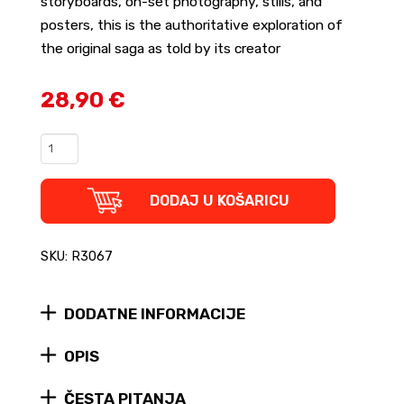
storyboards, on-set photography, stills, and
posters, this is the authoritative exploration of
the original saga as told by its creator
28,90 €
The
Star
Wars
Archives:
DODAJ U KOŠARICU
Episodes
IV-
VI,
SKU: R3067
1977-
1983
(tvrdi
DODATNE INFORMACIJE
uvez)
quantity
OPIS
ČESTA PITANJA