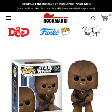
BESPLATNA
dostava za narudžbe iznad
60€
(samo za Hrvatsku, ulaznice nisu uključene, ne vrijedi za pouzeće)
0