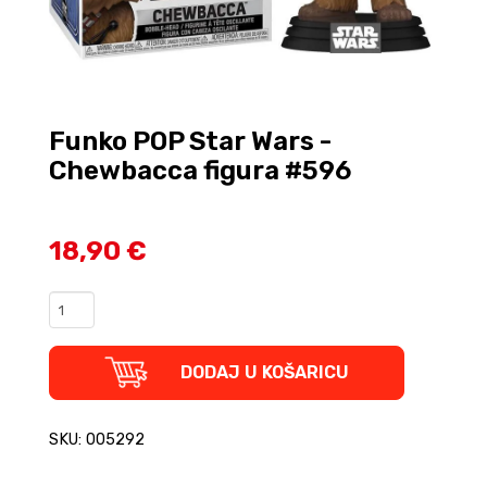
Funko POP Star Wars -
Chewbacca figura #596
18,90 €
Funko
POP
Star
Wars
DODAJ U KOŠARICU
-
Chewbacca
figura
SKU: 005292
#596
quantity