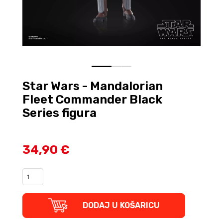
0
1
2
Star Wars - Mandalorian
Fleet Commander Black
Series figura
34,90 €
Star
Wars
-
Mandalorian
DODAJ U KOŠARICU
Fleet
Commander