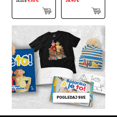
9,50
€
28,90
€
26,50
€
POGLEDAJ SVE