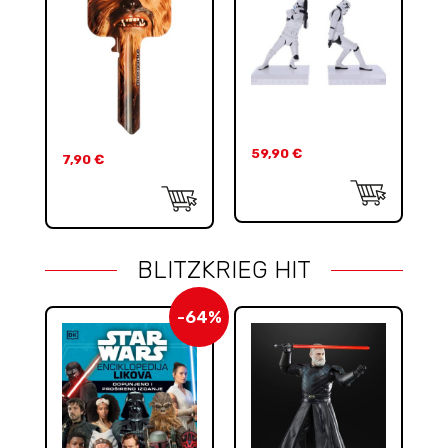
59,90
€
7,90
€
BLITZKRIEG HIT
-64%