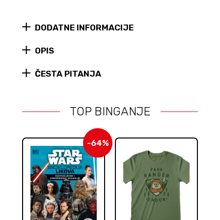
(The
Clone
DODATNE INFORMACIJE
Wars)
Black
Series
OPIS
figura
quantity
ČESTA PITANJA
TOP BINGANJE
-64%