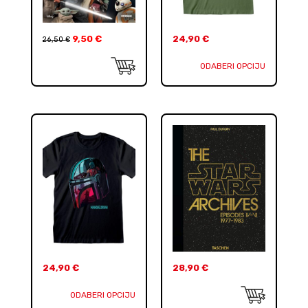
9,50
€
24,90
€
26,50
€
ODABERI OPCIJU
24,90
€
28,90
€
ODABERI OPCIJU