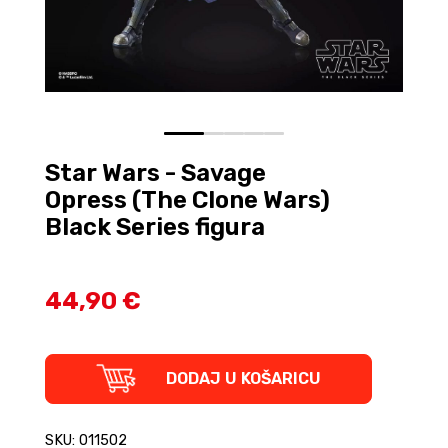
0
1
2
3
4
Star Wars - Savage
Opress (The Clone Wars)
Black Series figura
44,90 €
Star
DODAJ U KOŠARICU
Wars
-
Savage
SKU: 011502
Opress