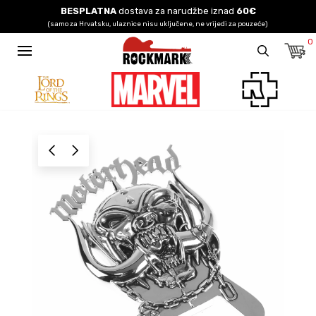
BESPLATNA
dostava za narudžbe iznad
60€
(samo za Hrvatsku, ulaznice nisu uključene, ne vrijedi za pouzeće)
0