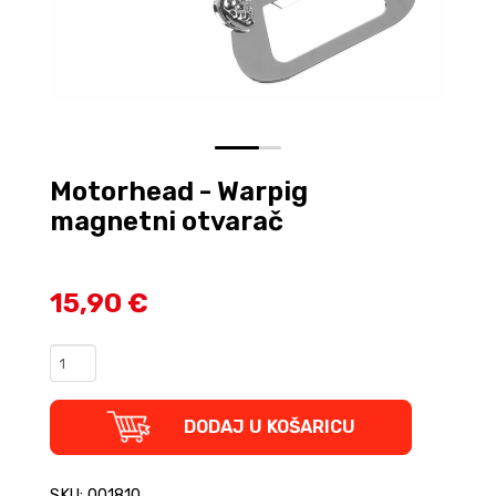
0
1
Motorhead - Warpig
magnetni otvarač
15,90 €
Motorhead
-
Warpig
magnetni
DODAJ U KOŠARICU
otvarač
quantity
SKU: 001810