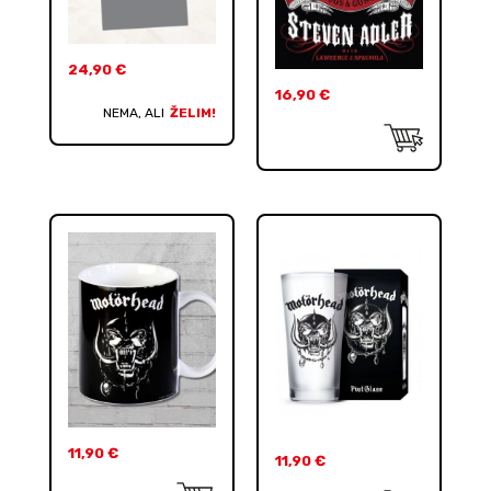
24,90
€
16,90
€
NEMA, ALI
ŽELIM!
11,90
€
11,90
€