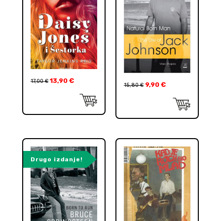
13,90
€
17,00
€
9,90
€
15,80
€
Drugo izdanje!