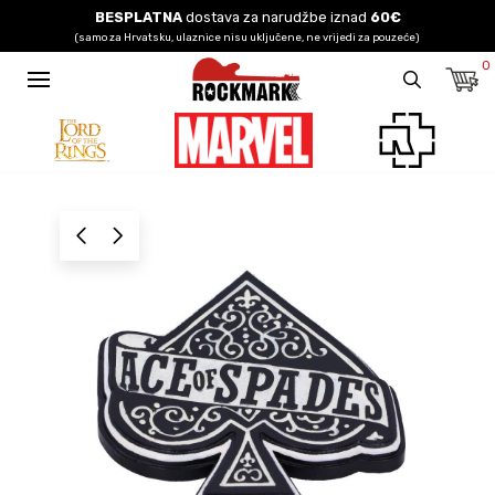
BESPLATNA
dostava za narudžbe iznad
60€
(samo za Hrvatsku, ulaznice nisu uključene, ne vrijedi za pouzeće)
0