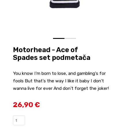
0
1
2
Motorhead - Ace of
Spades set podmetača
You know I'm born to lose, and gambling's for
fools But that's the way I like it baby I don't
wanna live for ever And don't forget the joker!
26,90 €
Motorhead
-