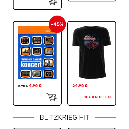
-45%
4,90
€
24,90
€
8,90
€
ODABERI OPCIJU
BLITZKRIEG HIT