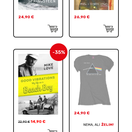
24,90
€
26,90
€
-35%
24,90
€
14,90
€
22,90
€
NEMA, ALI
ŽELIM!