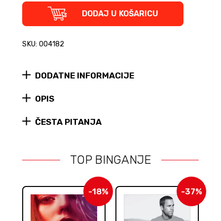
Ace
of
DODAJ U KOŠARICU
Spades
set
podmetača
SKU: 004182
quantity
DODATNE INFORMACIJE
OPIS
ČESTA PITANJA
TOP BINGANJE
-18%
-37%