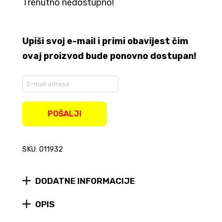
Trenutno nedostupno!
Upiši svoj e-mail i primi obavijest čim
ovaj proizvod bude ponovno dostupan!
Enter
your
email
address
POŠALJI
to
join
the
SKU: 011932
waitlist
for
this
product
DODATNE INFORMACIJE
OPIS