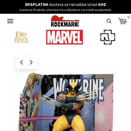
BESPLATNA
dostava za narudžbe iznad
60€
(samo za Hrvatsku, ulaznice nisu uključene, ne vrijedi za pouzeće)
0