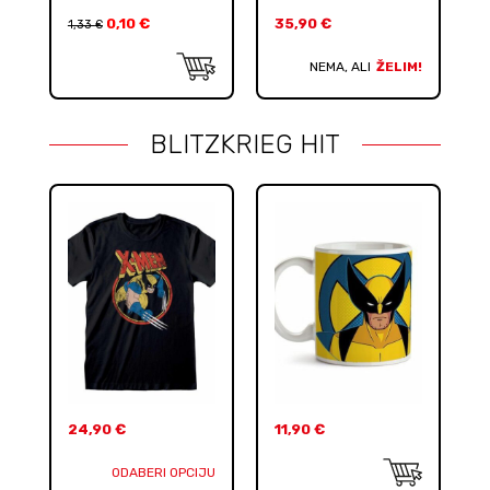
0,10
€
35,90
€
1,33
€
NEMA, ALI
ŽELIM!
BLITZKRIEG HIT
24,90
€
11,90
€
ODABERI OPCIJU