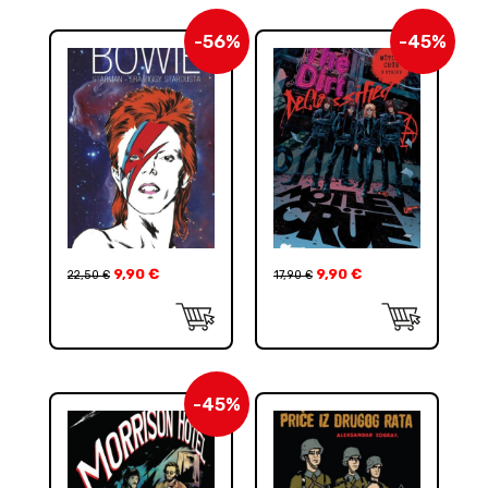
-56%
-45%
9,90
€
9,90
€
22,50
€
17,90
€
-45%