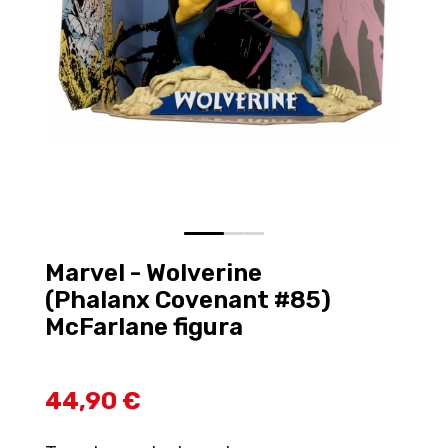
0
1
2
Marvel - Wolverine
(Phalanx Covenant #85)
McFarlane figura
44,90 €