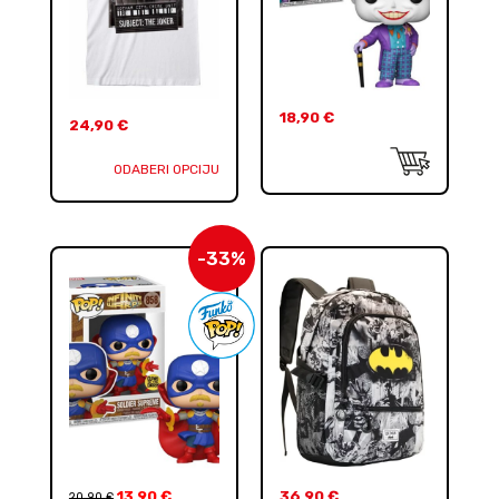
18,90
€
24,90
€
ODABERI OPCIJU
-33%
13,90
€
36,90
€
20,90
€