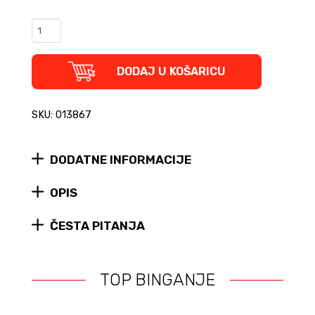
MARVEL
paket
-
Stan
DODAJ U KOŠARICU
Lee
biografija
+
SKU: 013867
Deadpool
#3
čarape
DODATNE INFORMACIJE
quantity
OPIS
ČESTA PITANJA
TOP BINGANJE