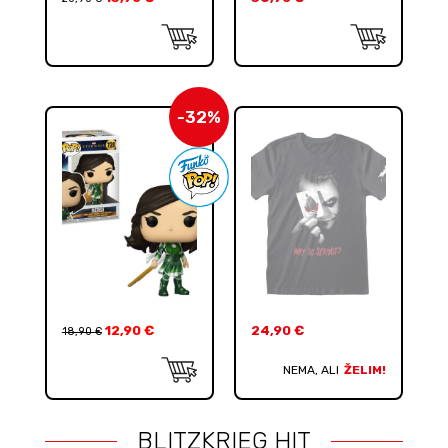
-32%
12,90
€
24,90
€
18,90
€
NEMA, ALI
ŽELIM!
BLITZKRIEG HIT