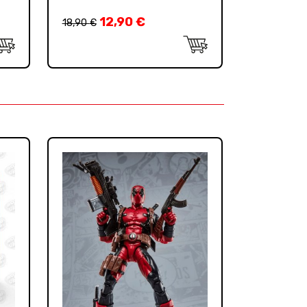
12,90
€
18,90
€