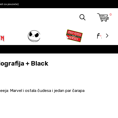
edi za pouzeće)
0
ografija + Black
eja: Marvel i ostala čudesa i jedan par čarapa