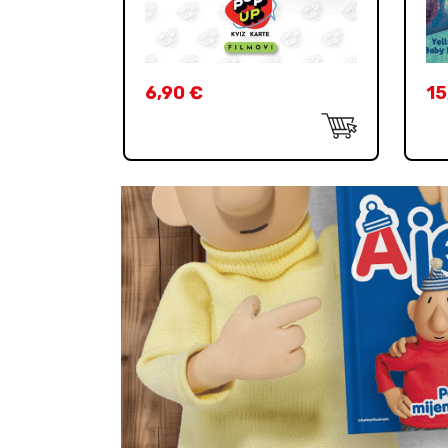
6,90
€
15