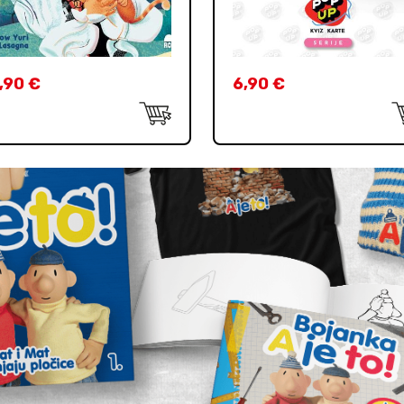
,90
€
6,90
€