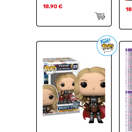
18,90
€
18