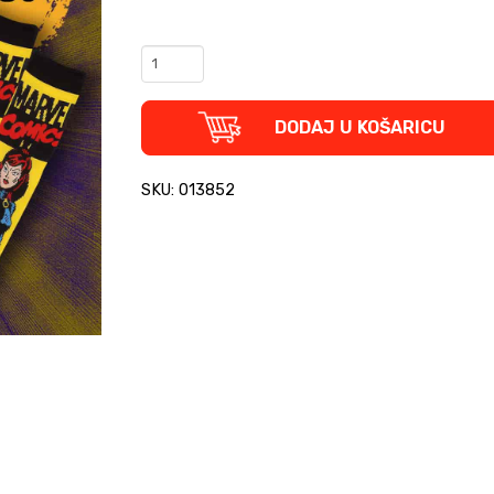
MARVEL
paket
-
Stan
DODAJ U KOŠARICU
Lee
biografija
+
SKU: 013852
Black
Widow
čarape
quantity