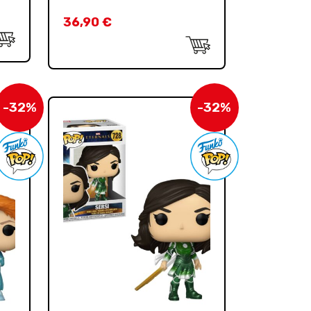
36,90
€
-32%
-32%