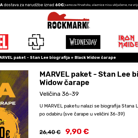
A
dostava za narudžbe iznad
60€
(samo za Hrvatsku, ulaznice nisu uključene, ne vrij
ARVEL paket - Stan Lee biografija + Black Widow čarape
MARVEL paket - Stan Lee bi
Widow čarape
Veličina 36-39
U MARVEL paketu nalazi se biografija Stana Le
po odabiru (sve čarape u veličini 36-39)
9,90 €
26,40 €