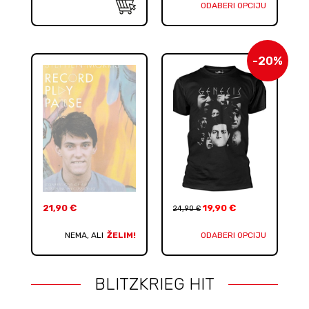
ODABERI OPCIJU
-20%
21,90
€
19,90
€
24,90
€
NEMA, ALI
ŽELIM!
ODABERI OPCIJU
BLITZKRIEG HIT