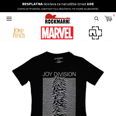
BESPLATNA
dostava za narudžbe iznad
60€
(samo za Hrvatsku, ulaznice nisu uključene, ne vrijedi za pouzeće)
0