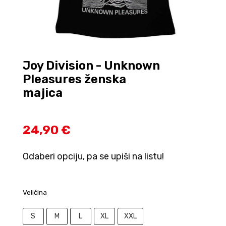
Joy Division - Unknown
Pleasures ženska
majica
24,90 €
Odaberi opciju, pa se upiši na listu!
Veličina
S
M
L
XL
XXL