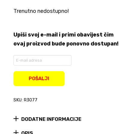
Trenutno nedostupno!
Upiši svoj e-mail i primi obavijest čim
ovaj proizvod bude ponovno dostupan!
Enter
your
email
address
POŠALJI
to
join
the
SKU: R3077
waitlist
for
this
product
DODATNE INFORMACIJE
OPIS