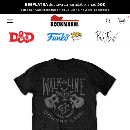
BESPLATNA
dostava za narudžbe iznad
60€
(samo za Hrvatsku, ulaznice nisu uključene, ne vrijedi za pouzeće)
0