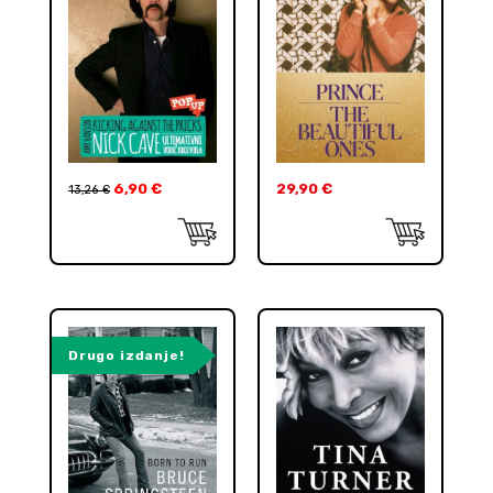
6,90
€
29,90
€
13,26
€
Drugo izdanje!