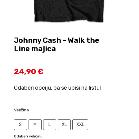
Johnny Cash - Walk the
Line majica
24,90 €
Odaberi opciju, pa se upiši na listu!
Veličina
S
M
L
XL
XXL
Odaberi veličinu