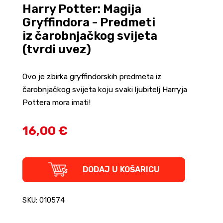
Harry Potter: Magija
Gryffindora - Predmeti
iz čarobnjačkog svijeta
(tvrdi uvez)
Ovo je zbirka gryffindorskih predmeta iz
čarobnjačkog svijeta koju svaki ljubitelj Harryja
Pottera mora imati!
16,00 €
Harry
DODAJ U KOŠARICU
Potter:
Magija
Gryffindora
SKU: 010574
-
Predmeti
iz