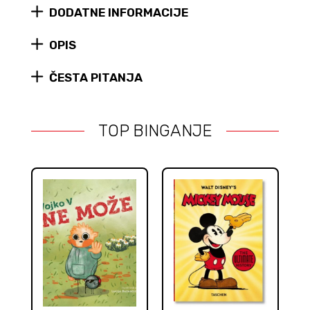
DODATNE INFORMACIJE
čarobnjačkog
svijeta
(tvrdi
OPIS
uvez)
quantity
ČESTA PITANJA
TOP BINGANJE