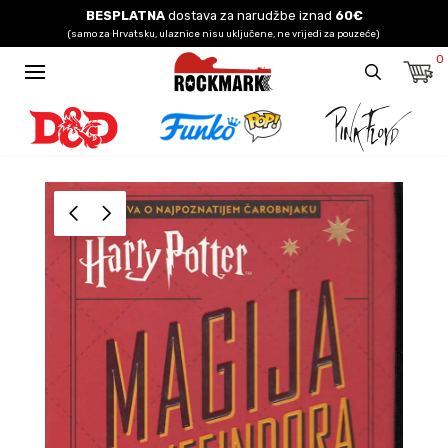
BESPLATNA
dostava za narudžbe iznad
60€
(samo za Hrvatsku, ulaznice nisu uključene, ne vrijedi za pouzeće)
0