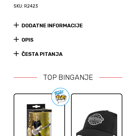
SKU: R2423
waitlist
for
this
product
DODATNE INFORMACIJE
OPIS
ČESTA PITANJA
TOP BINGANJE