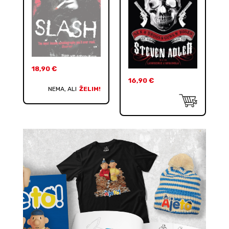
18,90
€
16,90
€
NEMA, ALI
ŽELIM!