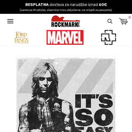
BESPLATNA
dostava za narudžbe iznad
60€
(samo za Hrvatsku, ulaznice nisu uključene, ne vrijedi za pouzeće)
0