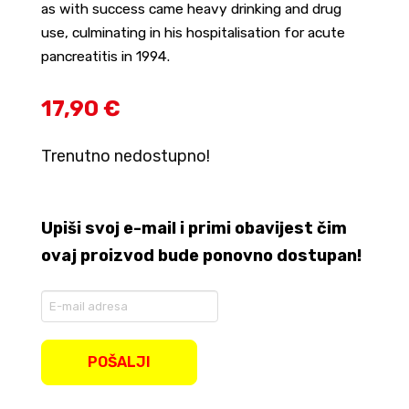
as with success came heavy drinking and drug
use, culminating in his hospitalisation for acute
pancreatitis in 1994.
17,90 €
Trenutno nedostupno!
Upiši svoj e-mail i primi obavijest čim
ovaj proizvod bude ponovno dostupan!
Enter
your
email
address
POŠALJI
to
join
the