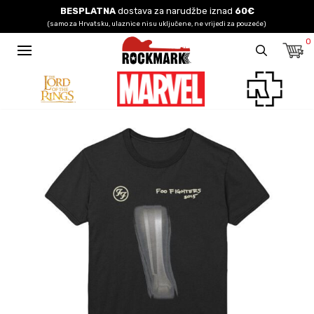
BESPLATNA
dostava za narudžbe iznad
60€
(samo za Hrvatsku, ulaznice nisu uključene, ne vrijedi za pouzeće)
0