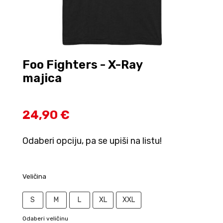
Foo Fighters - X-Ray
majica
24,90 €
Odaberi opciju, pa se upiši na listu!
Veličina
S
M
L
XL
XXL
Odaberi veličinu