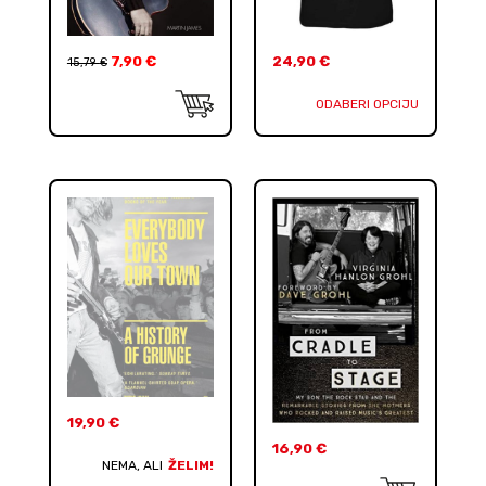
7,90
€
24,90
€
15,79
€
ODABERI OPCIJU
19,90
€
16,90
€
NEMA, ALI
ŽELIM!