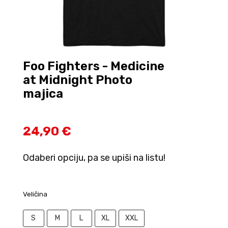
Foo Fighters - Medicine
at Midnight Photo
majica
24,90 €
Odaberi opciju, pa se upiši na listu!
Veličina
S
M
L
XL
XXL