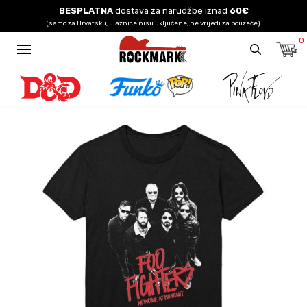
BESPLATNA
dostava za narudžbe iznad
60€
(samo za Hrvatsku, ulaznice nisu uključene, ne vrijedi za pouzeće)
0