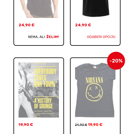
24,90
€
24,90
€
NEMA, ALI
ŽELIM!
ODABERI OPCIJU
-20%
19,90
€
19,90
€
24,90
€