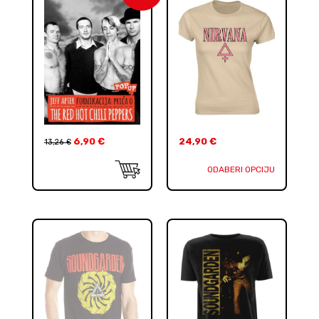
6,90
€
24,90
€
13,26
€
ODABERI OPCIJU