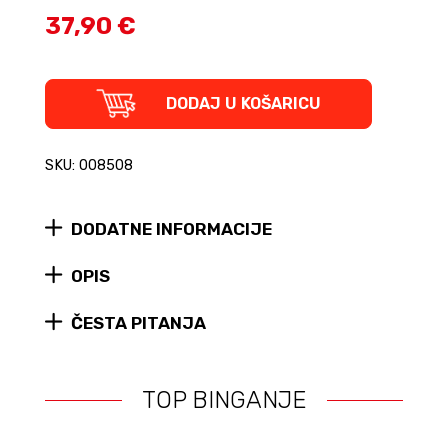
37,90 €
Curepedia
DODAJ U KOŠARICU
-
An
A-
SKU: 008508
Z
of
The
DODATNE INFORMACIJE
Cure
(tvrdi
uvez)
OPIS
quantity
ČESTA PITANJA
TOP BINGANJE