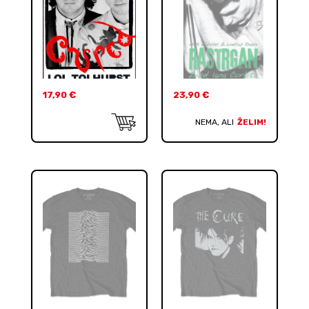
17,90
€
23,90
€
NEMA, ALI
ŽELIM!