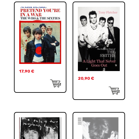
17,90
€
20,90
€