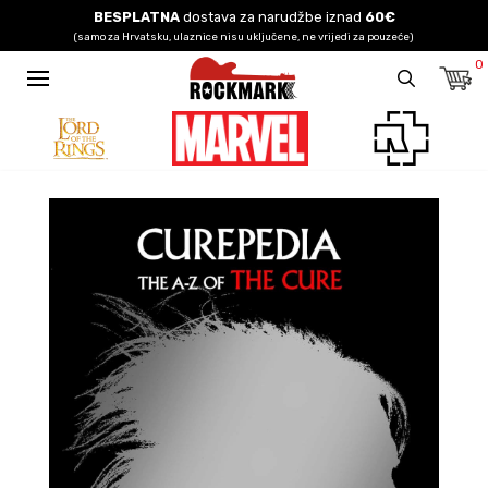
BESPLATNA
dostava za narudžbe iznad
60€
(samo za Hrvatsku, ulaznice nisu uključene, ne vrijedi za pouzeće)
0