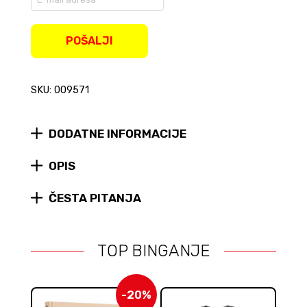
your
email
address
POŠALJI
to
join
the
SKU: 009571
waitlist
for
this
product
DODATNE INFORMACIJE
OPIS
ČESTA PITANJA
TOP BINGANJE
-20%