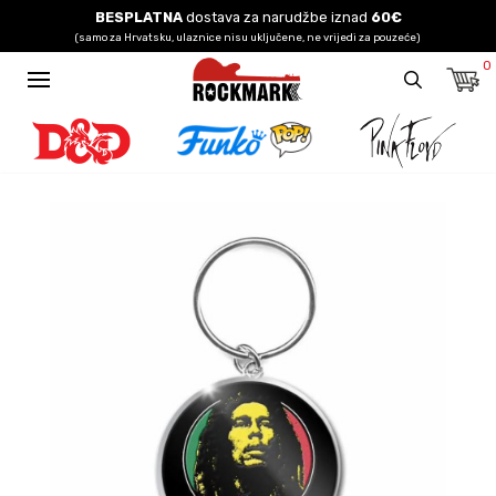
BESPLATNA
dostava za narudžbe iznad
60€
(samo za Hrvatsku, ulaznice nisu uključene, ne vrijedi za pouzeće)
0