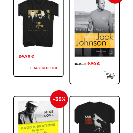
24,90
€
9,90
€
15,80
€
ODABERI OPCIJU
-35%