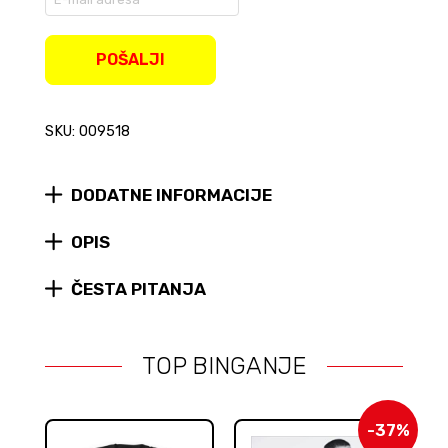
your
email
address
POŠALJI
to
join
the
SKU: 009518
waitlist
for
this
product
DODATNE INFORMACIJE
OPIS
ČESTA PITANJA
TOP BINGANJE
-37%