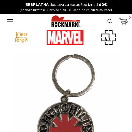
BESPLATNA
dostava za narudžbe iznad
60€
(samo za Hrvatsku, ulaznice nisu uključene, ne vrijedi za pouzeće)
0