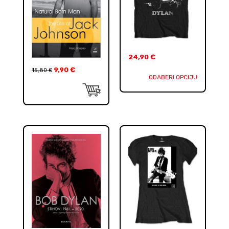
24,90
€
9,90
€
15,80
€
ODABERI OPCIJU