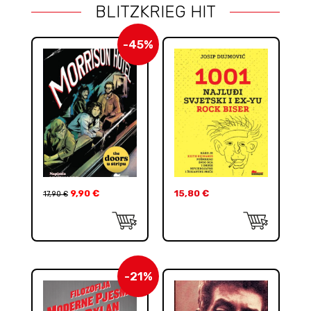
BLITZKRIEG HIT
-45%
9,90
€
15,80
€
17,90
€
-21%