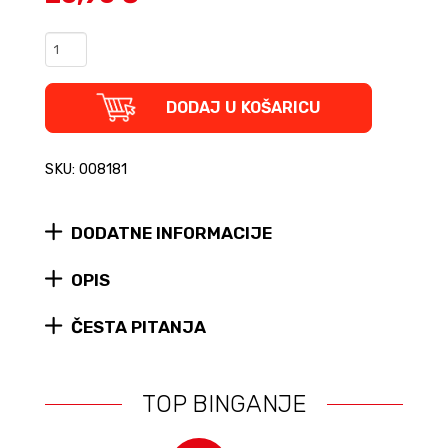
Tko
je
taj
čovjek?
DODAJ U KOŠARICU
-
U
potrazi
SKU: 008181
za
pravim
Bobom
DODATNE INFORMACIJE
Dylanom
quantity
OPIS
ČESTA PITANJA
TOP BINGANJE