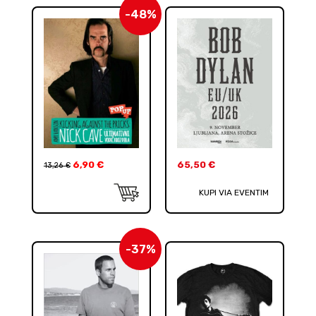
-48%
6,90
€
65,50
€
13,26
€
KUPI VIA EVENTIM
-37%