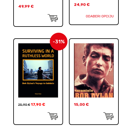
24,90
€
49,99
€
ODABERI OPCIJU
-31%
17,90
€
15,00
€
25,90
€