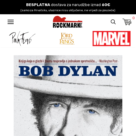
BESPLATNA
dostava za narudžbe iznad
60€
(samo za Hrvatsku, ulaznice nisu uključene, ne vrijedi za pouzeće)
0