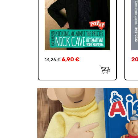
6,90
€
2
13,26
€