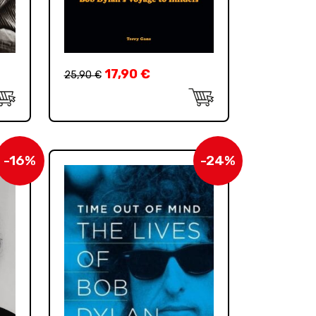
17,90
€
25,90
€
-16%
-24%