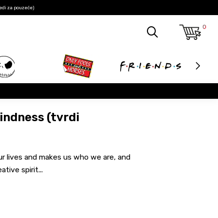
edi za pouzeće)
0
indness (tvrdi
r lives and makes us who we are, and
ive spirit...