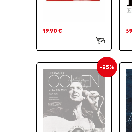
19,90
€
3
-25%