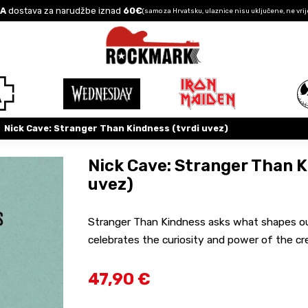
A
dostava za narudžbe iznad
60€
(samo za Hrvatsku, ulaznice nisu uključene, ne vrij
Nick Cave: Stranger Than Kindness (tvrdi uvez)
Nick Cave: Stranger Than K
uvez)
Stranger Than Kindness asks what shapes ou
celebrates the curiosity and power of the creat
47,90 €