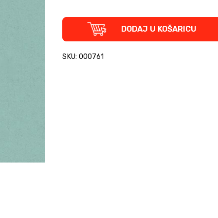
Nick
DODAJ U KOŠARICU
Cave:
Stranger
Than
SKU: 000761
Kindness
(tvrdi
uvez)
quantity