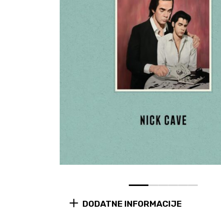
0
1
2
3
4
5
DODATNE INFORMACIJE