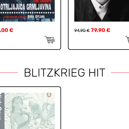
,00
€
79,90
€
94,90
€
BLITZKRIEG HIT