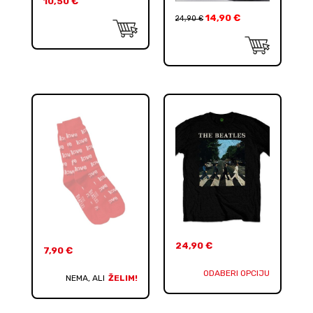
10,50
€
14,90
€
24,90
€
24,90
€
7,90
€
ODABERI OPCIJU
NEMA, ALI
ŽELIM!