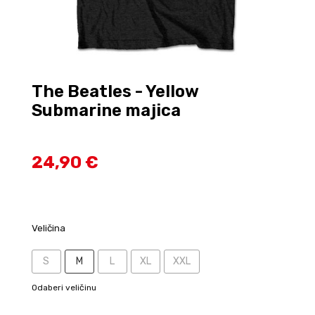
The Beatles - Yellow
Submarine majica
24,90 €
Veličina
S
M
L
XL
XXL
Odaberi veličinu