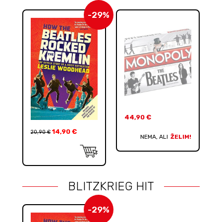
-29%
44,90
€
14,90
€
20,90
€
NEMA, ALI
ŽELIM!
BLITZKRIEG HIT
-29%