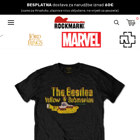
BESPLATNA
dostava za narudžbe iznad
60€
(samo za Hrvatsku, ulaznice nisu uključene, ne vrijedi za pouzeće)
0