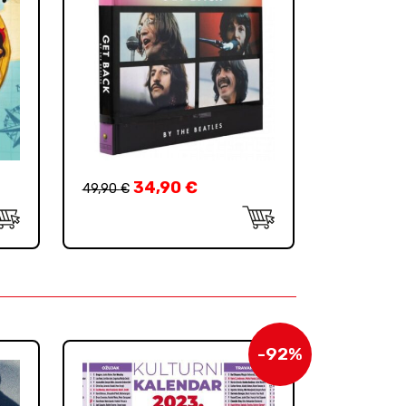
34,90
€
49,90
€
-92%