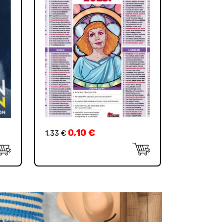
0,10
€
1,33
€