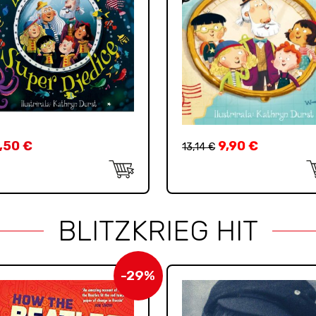
,50
€
9,90
€
13,14
€
BLITZKRIEG HIT
-29%