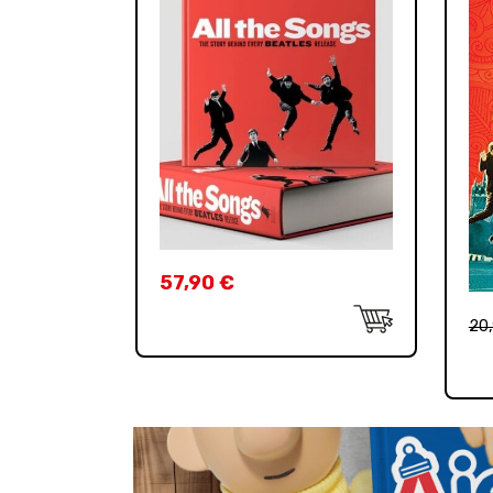
57,90
€
20