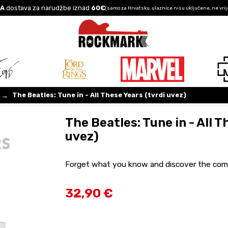
A
dostava za narudžbe iznad
60€
(samo za Hrvatsku, ulaznice nisu uključene, ne vrij
The Beatles: Tune in - All These Years (tvrdi uvez)
→
The Beatles: Tune in - All T
uvez)
Forget what you know and discover the comp
32,90 €