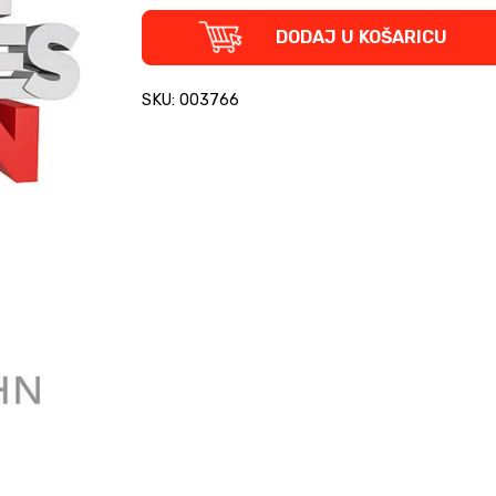
The
DODAJ U KOŠARICU
Beatles:
Tune
in
SKU: 003766
-
All
These
Years
(tvrdi
uvez)
quantity