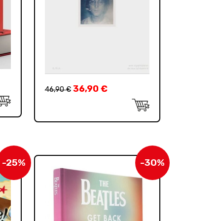
36,90
€
46,90
€
-25%
-30%