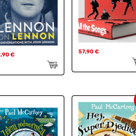
57,90
€
2,90
€