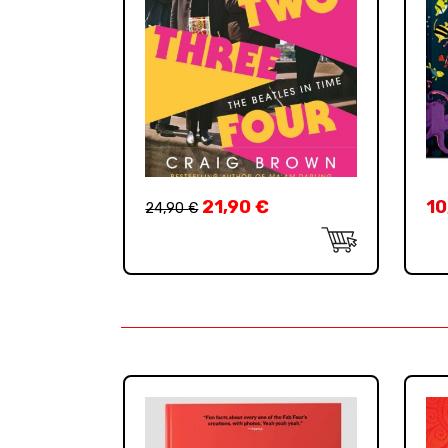
21,90
€
10
24,90
€