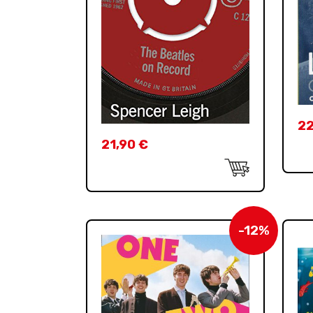
2
21,90
€
-12%