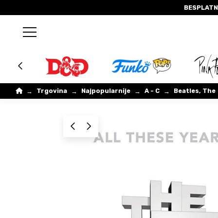
BESPLATN
Home
Trgovina
Najpopularnije
A - C
Beatles, The
→
→
→
→