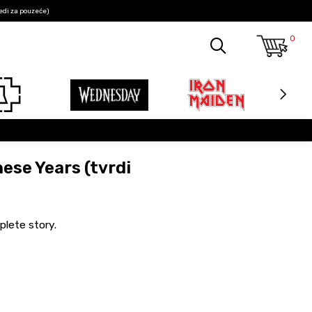
edi za pouzeće)
0
hese Years (tvrdi
lete story.