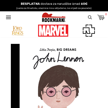
BESPLATNA
dostava za narudžbe iznad
60€
(samo za Hrvatsku, ulaznice nisu uključene, ne vrijedi za pouzeće)
0