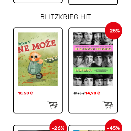
BLITZKRIEG HIT
-25%
10,50
€
14,90
€
19,90
€
-26%
-45%