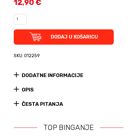
12,90 €
John
Lennon
-
Little
DODAJ U KOŠARICU
People
Big
Dreams
SKU: 012259
(tvrdi
uvez)
quantity
DODATNE INFORMACIJE
OPIS
ČESTA PITANJA
TOP BINGANJE