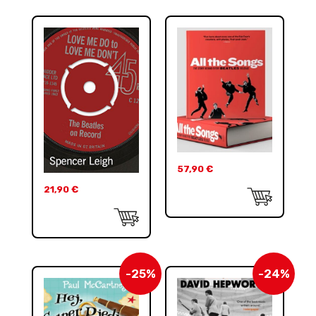
57,90
€
21,90
€
-25%
-24%