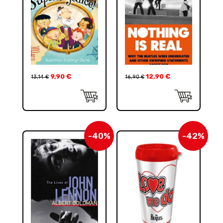
9,90
€
12,90
€
13,14
€
16,90
€
-40%
-42%