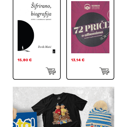
15,80
€
13,14
€