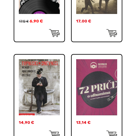
6,90
€
17,00
€
17,12
€
14,90
€
13,14
€