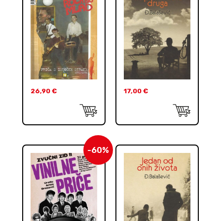
26,90
€
17,00
€
-60%