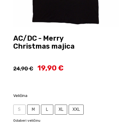
AC/DC - Merry
Christmas majica
19,90 €
24,90 €
Veličina
S
M
L
XL
XXL
Odaberi veličinu