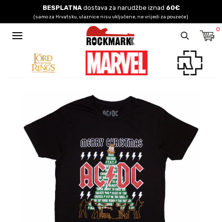
BESPLATNA
dostava za narudžbe iznad
60€
(samo za Hrvatsku, ulaznice nisu uključene, ne vrijedi za pouzeće)
0