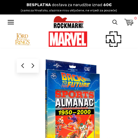
BESPLATNA
dostava za narudžbe iznad
60€
(samo za Hrvatsku, ulaznice nisu uključene, ne vrijedi za pouzeće)
0