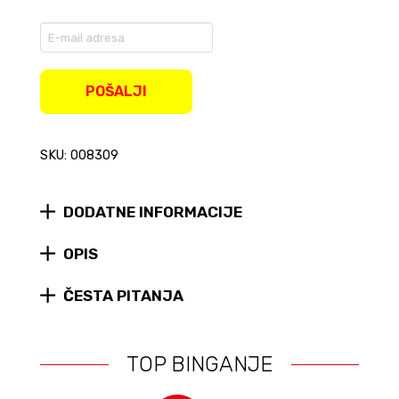
Enter
your
email
address
POŠALJI
to
join
the
SKU: 008309
waitlist
for
this
product
DODATNE INFORMACIJE
OPIS
ČESTA PITANJA
TOP BINGANJE