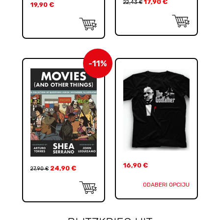
17,90
€
22,43
€
19,90
€
-11%
16,90
€
24,90
€
27,90
€
ODABERI OPCIJU