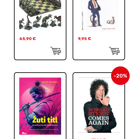
65,90
€
9,95
€
-20%