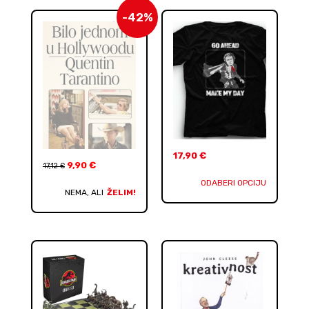
-42%
17,90
€
9,90
€
17,12
€
ODABERI OPCIJU
NEMA, ALI
ŽELIM!