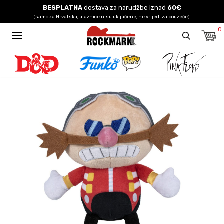
BESPLATNA
dostava za narudžbe iznad
60€
(samo za Hrvatsku, ulaznice nisu uključene, ne vrijedi za pouzeće)
0