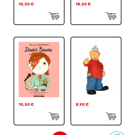
10,50
€
18,50
€
10,50
€
8,90
€