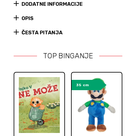
DODATNE INFORMACIJE
(22
cm)
quantity
OPIS
ČESTA PITANJA
TOP BINGANJE
35 cm