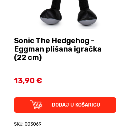
Sonic The Hedgehog -
Eggman plišana igračka
(22 cm)
13,90 €
Sonic
DODAJ U KOŠARICU
The
Hedgehog
-
SKU: 003069
Eggman
plišana
igračka