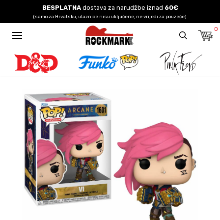
BESPLATNA
dostava za narudžbe iznad
60€
(samo za Hrvatsku, ulaznice nisu uključene, ne vrijedi za pouzeće)
0