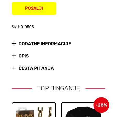
email
address
POŠALJI
to
join
the
SKU: 010505
waitlist
for
this
product
DODATNE INFORMACIJE
OPIS
ČESTA PITANJA
TOP BINGANJE
-28%