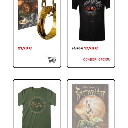
21,90
€
17,90
€
24,90
€
ODABERI OPCIJU