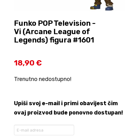
Funko POP Television -
Vi (Arcane League of
Legends) figura #1601
18,90 €
Trenutno nedostupno!
Upiši svoj e-mail i primi obavijest čim
ovaj proizvod bude ponovno dostupan!
Enter
your