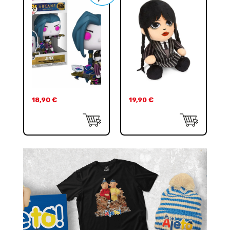
18,90
€
19,90
€