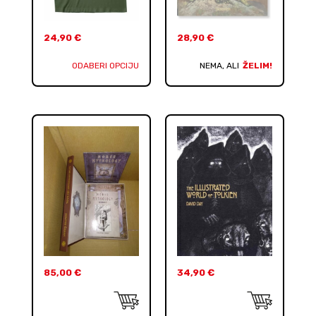
24,90
€
28,90
€
ODABERI OPCIJU
NEMA, ALI
ŽELIM!
85,00
€
34,90
€