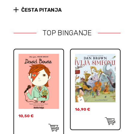
uvez)
quantity
ČESTA PITANJA
TOP BINGANJE
16,90
€
10,50
€