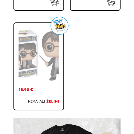
18,90
€
NEMA, ALI
ŽELIM!