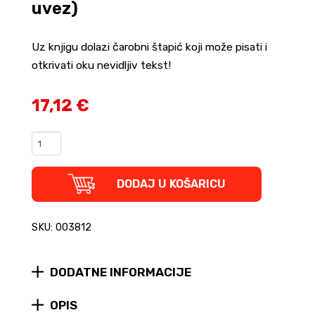
uvez)
Uz knjigu dolazi čarobni štapić koji može pisati i
otkrivati oku nevidljiv tekst!
17,12 €
Harry
Potter:
Bitka
za
DODAJ U KOŠARICU
Hogwarts
i
obrana
SKU: 003812
čarobnjačkog
svijeta
+
DODATNE INFORMACIJE
Magični
Štapić
OPIS
(tvrdi