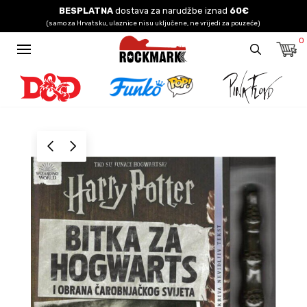
BESPLATNA
dostava za narudžbe iznad
60€
(samo za Hrvatsku, ulaznice nisu uključene, ne vrijedi za pouzeće)
0