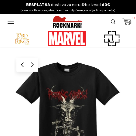
BESPLATNA
dostava za narudžbe iznad
60€
(samo za Hrvatsku, ulaznice nisu uključene, ne vrijedi za pouzeće)
0