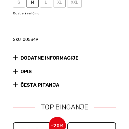
S
M
L
XL
XXL
Odaberi veličinu
SKU: 005349
DODATNE INFORMACIJE
OPIS
ČESTA PITANJA
TOP BINGANJE
-20%