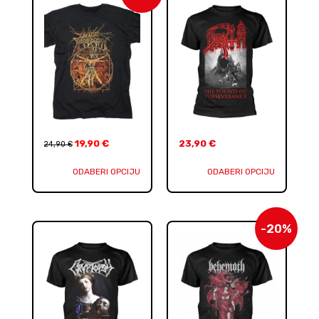
19,90
€
23,90
€
24,90
€
ODABERI OPCIJU
ODABERI OPCIJU
-20%