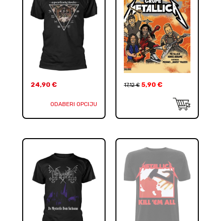
24,90
€
5,90
€
17,12
€
ODABERI OPCIJU