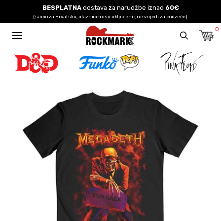
BESPLATNA
dostava za narudžbe iznad
60€
(samo za Hrvatsku, ulaznice nisu uključene, ne vrijedi za pouzeće)
0