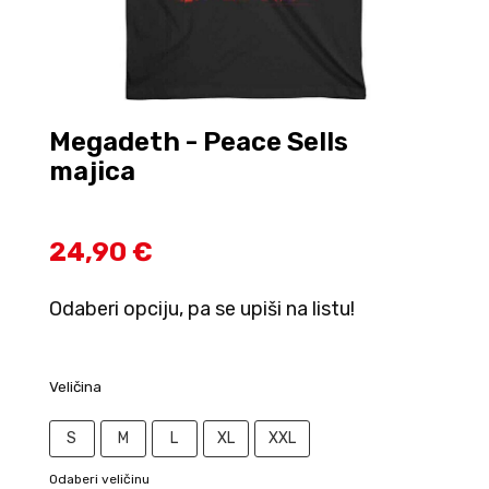
Megadeth - Peace Sells
majica
24,90 €
Odaberi opciju, pa se upiši na listu!
Veličina
S
M
L
XL
XXL
Odaberi veličinu