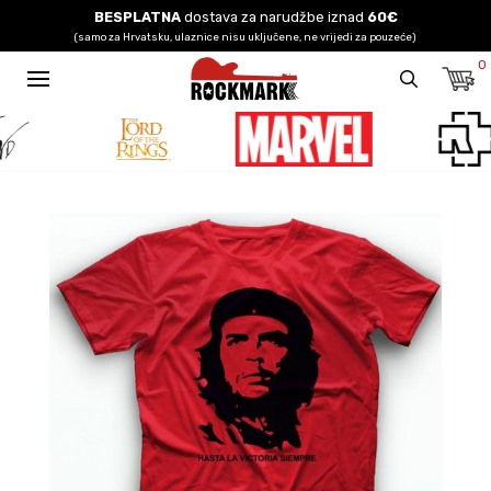
BESPLATNA
dostava za narudžbe iznad
60€
(samo za Hrvatsku, ulaznice nisu uključene, ne vrijedi za pouzeće)
0