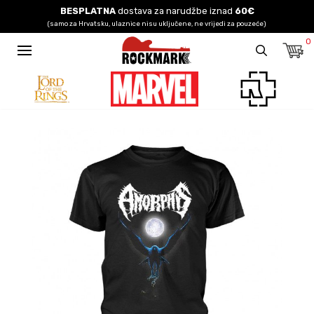
BESPLATNA
dostava za narudžbe iznad
60€
(samo za Hrvatsku, ulaznice nisu uključene, ne vrijedi za pouzeće)
0