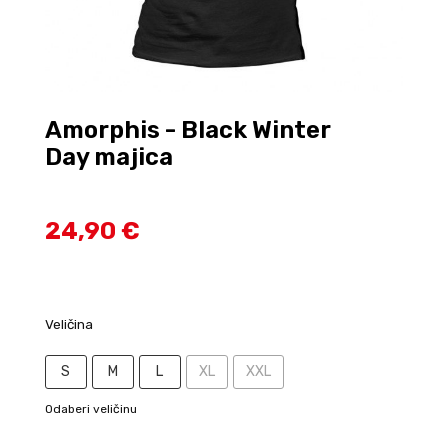
Amorphis - Black Winter
Day majica
24,90 €
Veličina
S
M
L
XL
XXL
Odaberi veličinu