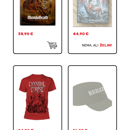
38,90
€
44,90
€
NEMA, ALI
ŽELIM!