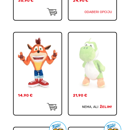
36,90
€
24,90
€
ODABERI OPCIJU
14,90
€
21,90
€
NEMA, ALI
ŽELIM!