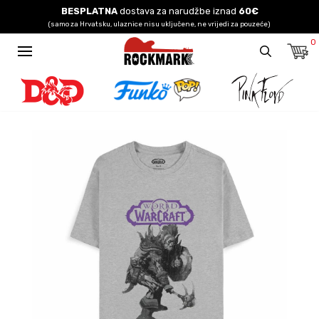
BESPLATNA
dostava za narudžbe iznad
60€
(samo za Hrvatsku, ulaznice nisu uključene, ne vrijedi za pouzeće)
0