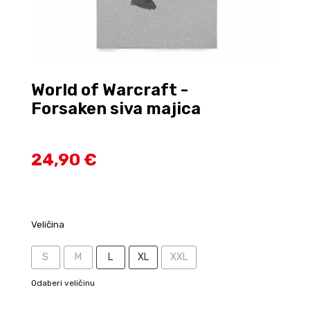
World of Warcraft -
Forsaken siva majica
24,90 €
Veličina
S
M
L
XL
XXL
Odaberi veličinu