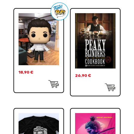
18,90
€
26,90
€