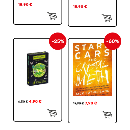
18,90
€
18,90
€
-25%
-60%
4,90
€
6,50
€
7,90
€
19,90
€