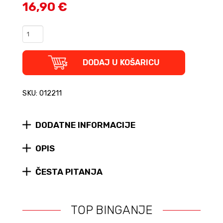
16,90 €
The
Autobiography
of
Mr.
DODAJ U KOŠARICU
Spock
-
The
SKU: 012211
Life
of
a
DODATNE INFORMACIJE
Federation
Legend
OPIS
quantity
ČESTA PITANJA
TOP BINGANJE