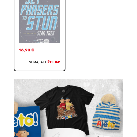
16,90
€
NEMA, ALI
ŽELIM!