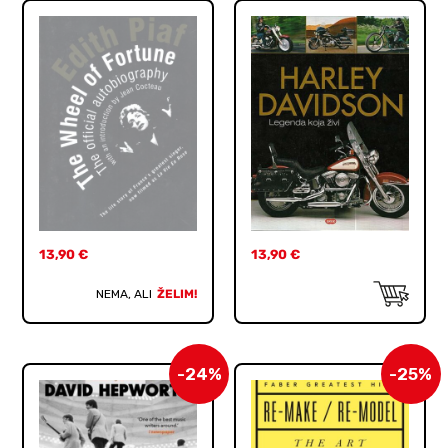
13,90
€
13,90
€
NEMA, ALI
ŽELIM!
-24%
-25%