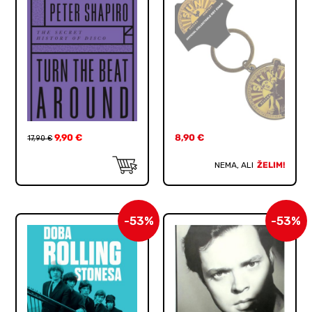
9,90
€
8,90
€
17,90
€
NEMA, ALI
ŽELIM!
-53%
-53%