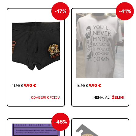
-17%
-41%
9,90
€
9,90
€
11,90
€
16,90
€
ODABERI OPCIJU
NEMA, ALI
ŽELIM!
-45%