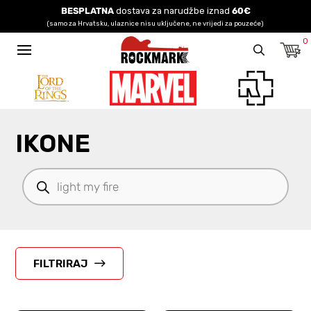
BESPLATNA
dostava za narudžbe iznad
60€
(samo za Hrvatsku, ulaznice nisu uključene, ne vrijedi za pouzeće)
0
IKONE
Products
search
FILTRIRAJ