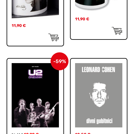
11,90
€
11,90
€
-59%