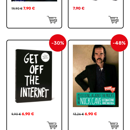
7,90
€
7,90
€
19,90
€
-30%
-48%
6,90
€
6,90
€
9,90
€
13,26
€