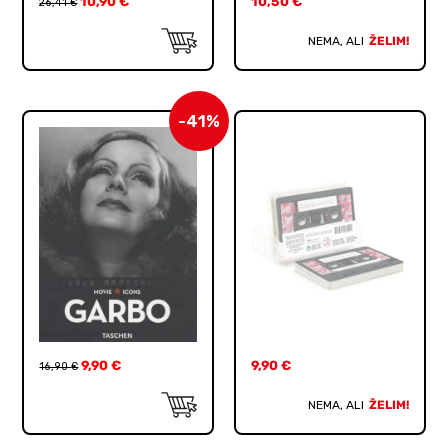
10,90
€
10,50
€
26,41
€
NEMA, ALI
ŽELIM!
-41%
9,90
€
9,90
€
16,90
€
NEMA, ALI
ŽELIM!