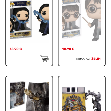
18,90
€
18,90
€
NEMA, ALI
ŽELIM!