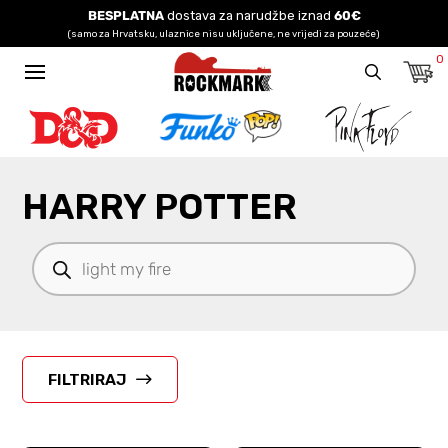
BESPLATNA
dostava za narudžbe iznad
60€
(samo za Hrvatsku, ulaznice nisu uključene, ne vrijedi za pouzeće)
0
HARRY POTTER
Products
search
FILTRIRAJ