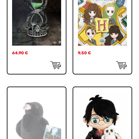
64,90
€
9,50
€