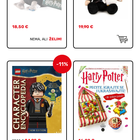
18,50
€
19,90
€
NEMA, ALI
ŽELIM!
-11%