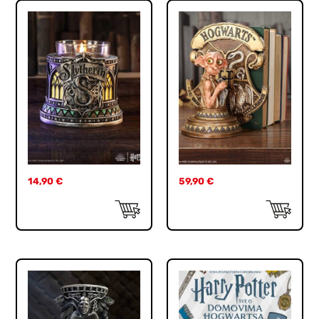
14,90
€
59,90
€