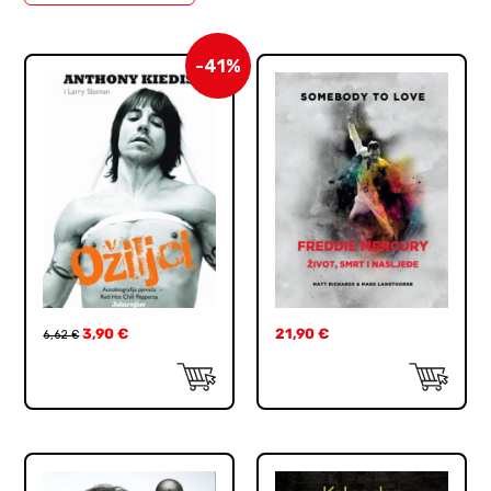
-41%
3,90
€
21,90
€
6,62
€