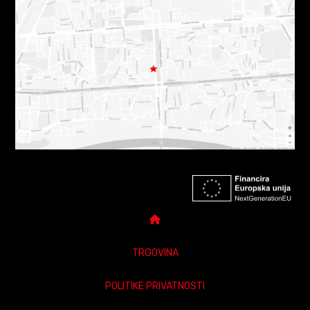
TRGOVINA
POLITIKE PRIVATNOSTI
DARUJ POKLON BON