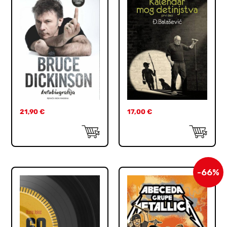
21,90
€
17,00
€
-66%