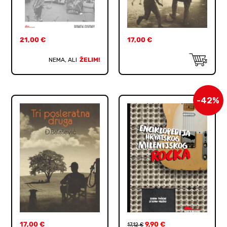
21,00
€
17,00
€
NEMA, ALI
ŽELIM!
-42%
17,00
€
9,90
€
17,12
€