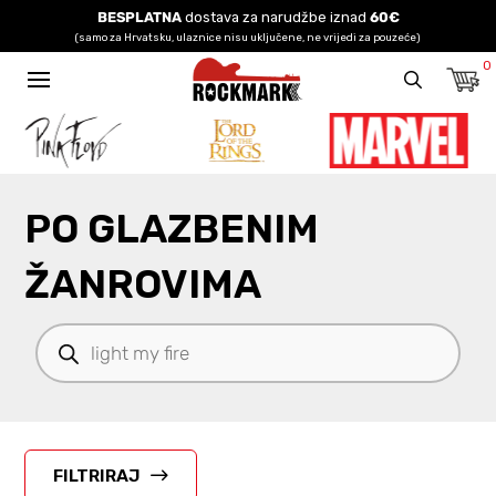
BESPLATNA
dostava za narudžbe iznad
60€
(samo za Hrvatsku, ulaznice nisu uključene, ne vrijedi za pouzeće)
0
PO GLAZBENIM
ŽANROVIMA
Products
search
FILTRIRAJ