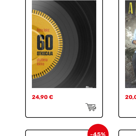
24,90
€
20,
-45%