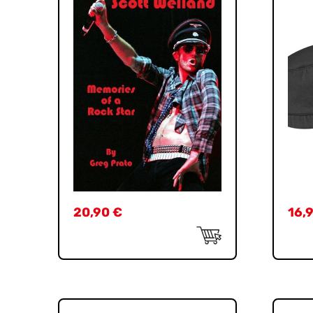
20,90
€
16,