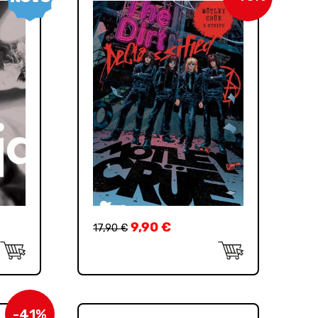
9,90
€
17,90
€
-41%