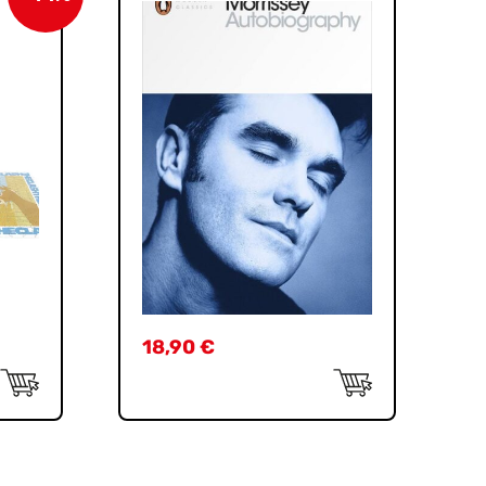
18,90
€
t