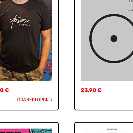
90
€
23,90
€
ODABERI OPCIJU