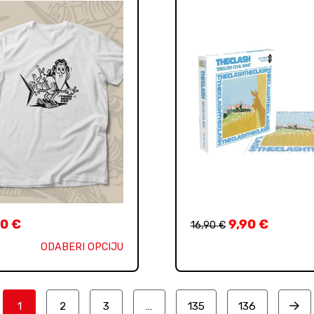
90
€
9,90
€
16,90
€
ODABERI OPCIJU
1
2
3
…
135
136
Nex