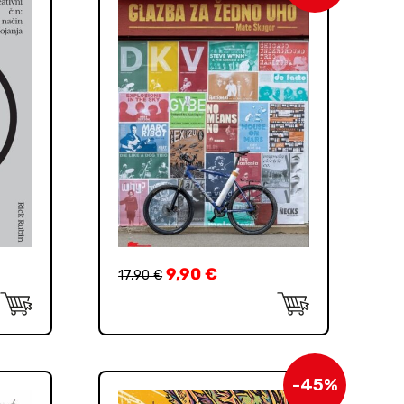
9,90
€
17,90
€
-45%