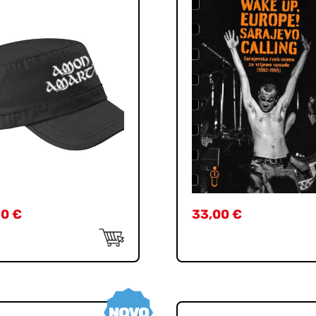
90
€
33,00
€