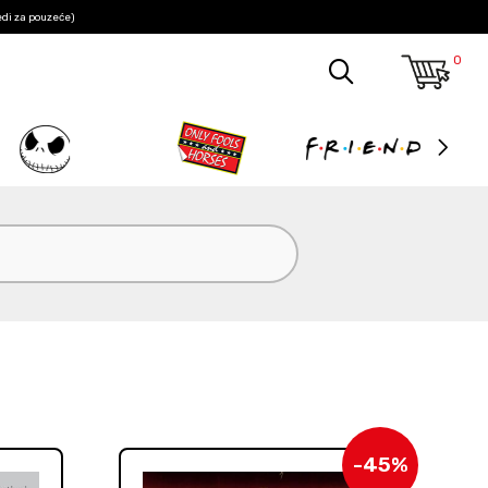
edi za pouzeće)
0
-45%