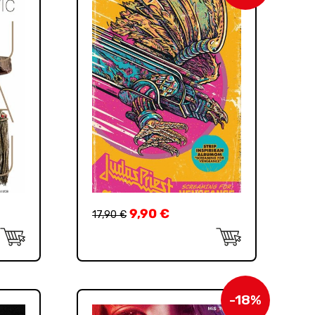
9,90
€
17,90
€
-18%