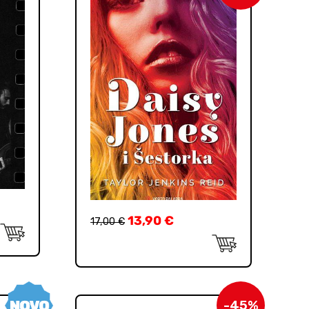
13,90
€
17,00
€
-45%