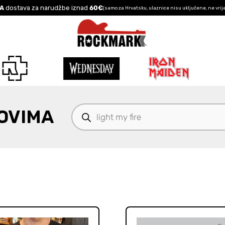
A
dostava za narudžbe iznad
60€
(samo za Hrvatsku, ulaznice nisu uključene, ne vrij
Products
OVIMA
search