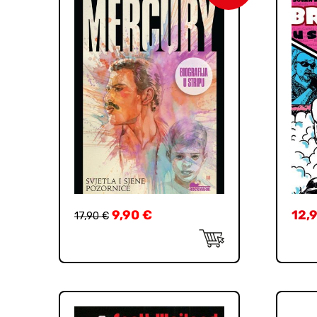
9,90
€
12,
17,90
€