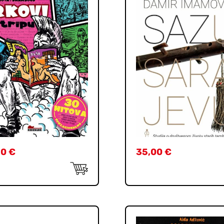
90
€
35,00
€