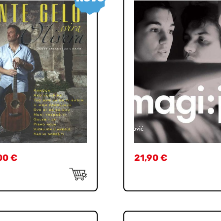
00
€
21,90
€