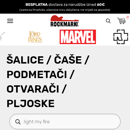
BESPLATNA
dostava za narudžbe iznad
60€
(samo za Hrvatsku, ulaznice nisu uključene, ne vrijedi za pouzeće)
0
ŠALICE / ČAŠE /
PODMETAČI /
OTVARAČI /
PLJOSKE
Products
search