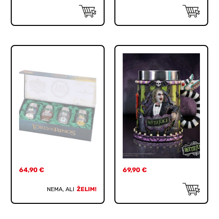
64,90
€
69,90
€
NEMA, ALI
ŽELIM!