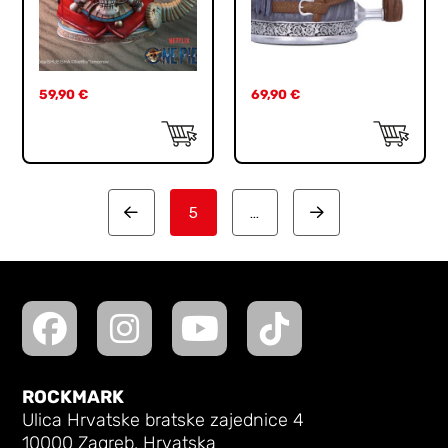
59,90
€
69,90
€
5
…
Prev
Next
ROCKMARK
Ulica Hrvatske bratske zajednice 4
10000 Zagreb, Hrvatska