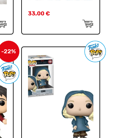
33,00
€
-22%