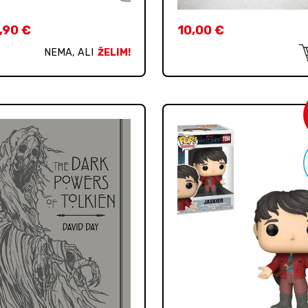
,90
€
10,00
€
NEMA, ALI
ŽELIM!