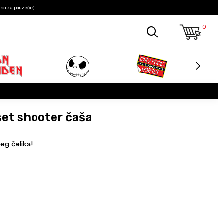
edi za pouzeće)
0
set shooter čaša
eg čelika!