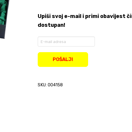
Upiši svoj e-mail i primi obavijest
dostupan!
Enter
your
email
address
POŠALJI
to
join
the
waitlist
SKU: 004158
for
this
product