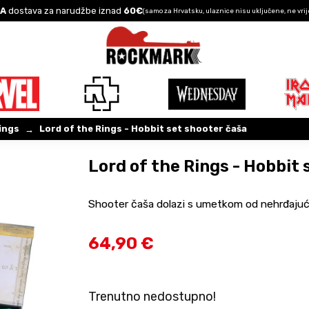
A
dostava za narudžbe iznad
60€
(samo za Hrvatsku, ulaznice nisu uključene, ne vrij
ings
Lord of the Rings - Hobbit set shooter čaša
→
Lord of the Rings - Hobbit 
Shooter čaša dolazi s umetkom od nehrđajuć
64,90 €
Trenutno nedostupno!