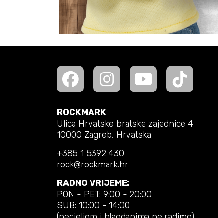
ROCKMARK
Ulica Hrvatske bratske zajednice 4
10000 Zagreb, Hrvatska
+385 1 5392 430
rock@rockmark.hr
RADNO VRIJEME:
PON - PET: 9:00 - 20:00
SUB: 10:00 - 14:00
(nedjeljom i blagdanima ne radimo)