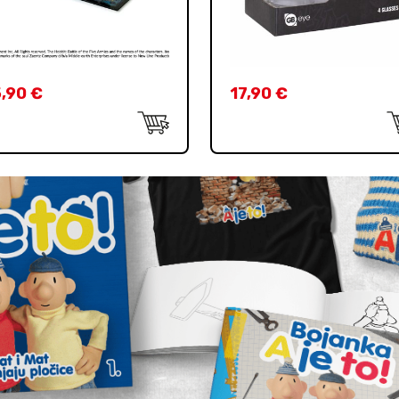
5,90
€
17,90
€