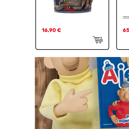
16,90
€
6