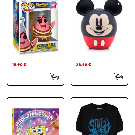
18,90
€
28,90
€