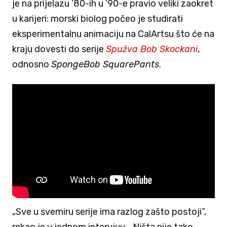
je na prijelazu ’80-ih u ’90-e pravio veliki zaokret
u karijeri: morski biolog počeo je studirati
eksperimentalnu animaciju na CalArtsu što će na
kraju dovesti do serije
Spužva Bob Skockani
,
odnosno
SpongeBob SquarePants
.
„Sve u svemiru serije ima razlog zašto postoji”,
rekao je u jednom intervjuu. „Ništa nije tako