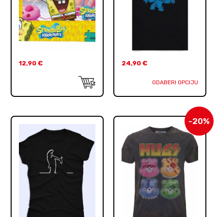
12,90
€
24,90
€
ODABERI OPCIJU
-20%