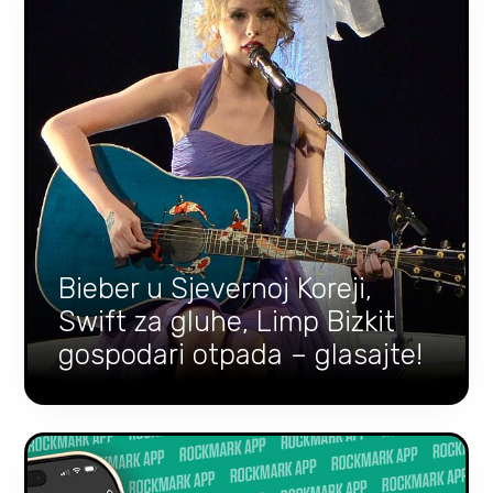
Bieber u Sjevernoj Koreji,
Swift za gluhe, Limp Bizkit
gospodari otpada – glasajte!