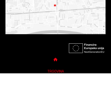
DARUJ POKLON BON
TRGOVINA
POLITIKE PRIVATNOSTI
POSTAVKE PRIVATNOSTI
Sva prava pridržana Rockmark 2010-2026.