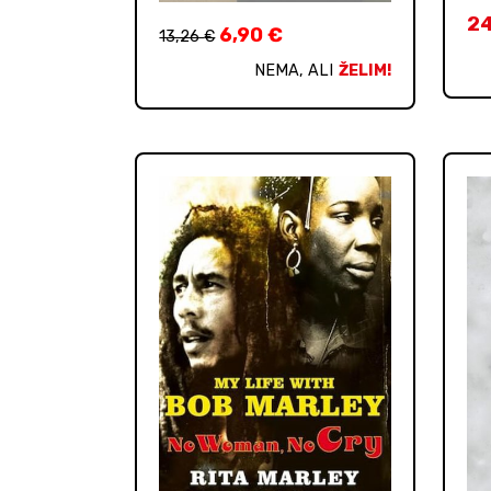
2
6,90
€
13,26
€
NEMA, ALI
ŽELIM!