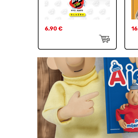
6,90
€
16