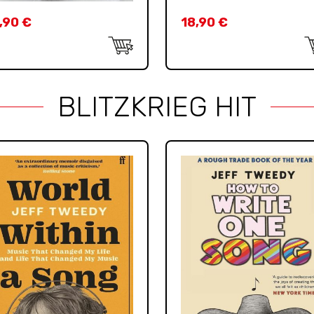
,90
€
18,90
€
BLITZKRIEG HIT