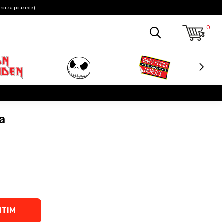
edi za pouzeće)
0
a
NTIM