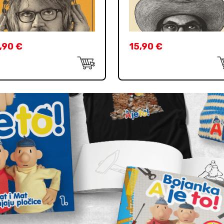
,90
€
15,90
€