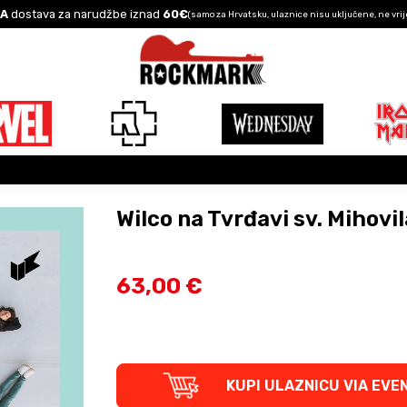
A
dostava za narudžbe iznad
60€
(samo za Hrvatsku, ulaznice nisu uključene, ne vrij
Wilco na Tvrđavi sv. Mihovil
63,00 €
KUPI ULAZNICU VIA EVE