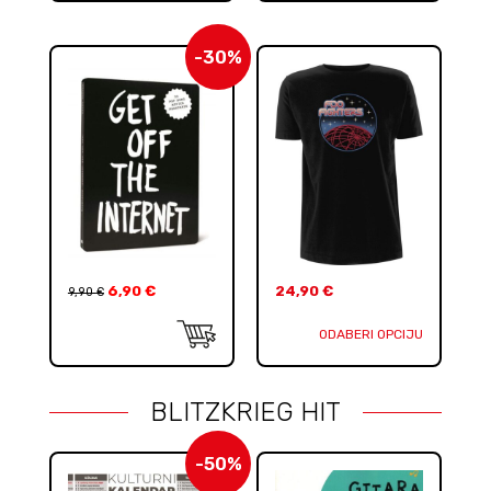
-30%
6,90
€
24,90
€
9,90
€
ODABERI OPCIJU
BLITZKRIEG HIT
-50%