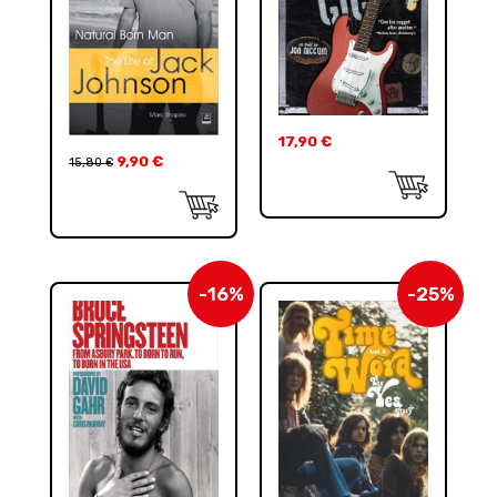
17,90
€
9,90
€
15,80
€
-16%
-25%