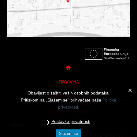
TRGOVINA
Obavijest o zaštiti vaših osobnih podataka.
POLITIKE PRIVATNOSTI
Pritiskom na „Slažem se“ prihvaćate naše
Politike
privatnosti.
POSTAVKE PRIVATNOSTI
Postavke privatnosti
Sva prava pridržana Rockmark 2010-2026.
Slažem se
POWERED BY
STRKA