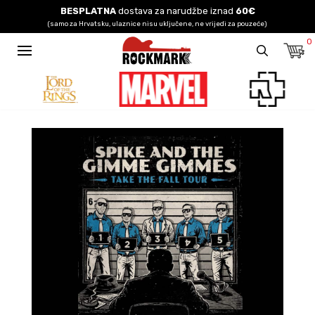
BESPLATNA
dostava za narudžbe iznad
60€
(samo za Hrvatsku, ulaznice nisu uključene, ne vrijedi za pouzeće)
0