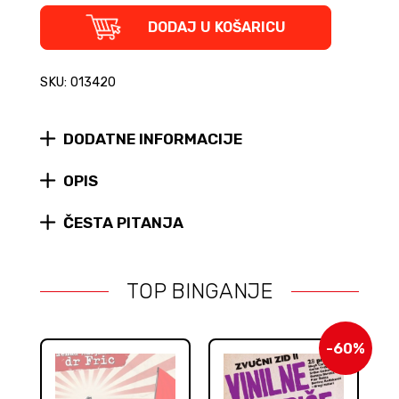
the
Gimme
DODAJ U KOŠARICU
Gimmes
u
Boogaloou
SKU: 013420
quantity
DODATNE INFORMACIJE
OPIS
ČESTA PITANJA
TOP BINGANJE
-60%