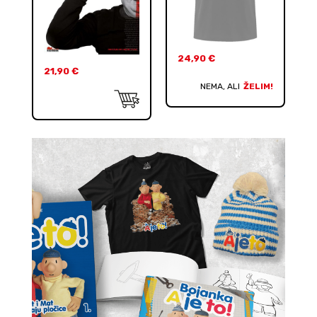
24,90
€
21,90
€
NEMA, ALI
ŽELIM!