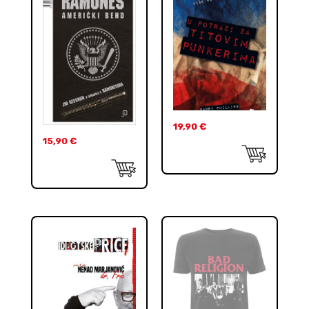
19,90
€
15,90
€