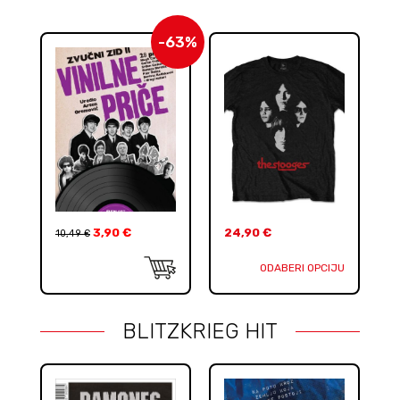
-63%
3,90
€
24,90
€
10,49
€
ODABERI OPCIJU
BLITZKRIEG HIT