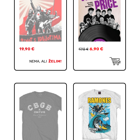
19,90
€
6,90
€
17,12
€
NEMA, ALI
ŽELIM!