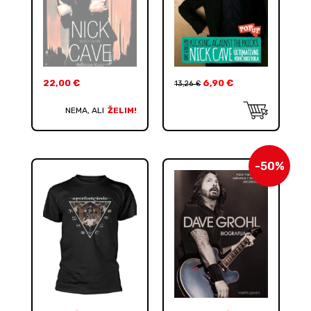
22,00
€
6,90
€
13,26
€
NEMA, ALI
ŽELIM!
-50%