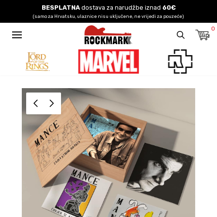
BESPLATNA
dostava za narudžbe iznad
60€
(samo za Hrvatsku, ulaznice nisu uključene, ne vrijedi za pouzeće)
0