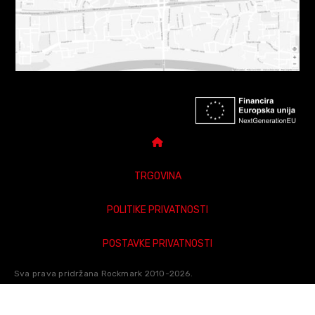
TRGOVINA
POLITIKE PRIVATNOSTI
POSTAVKE PRIVATNOSTI
DARUJ POKLON BON
Sva prava pridržana Rockmark 2010-2026.
POWERED BY
STRKA