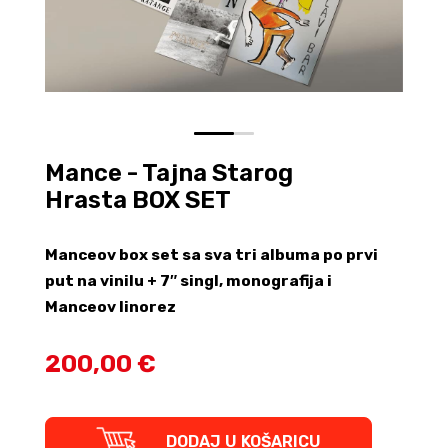
0
1
Mance - Tajna Starog
Hrasta BOX SET
Manceov box set sa sva tri albuma po prvi
put na vinilu + 7″ singl, monografija i
Manceov linorez
200,00 €
Mance
DODAJ U KOŠARICU
-