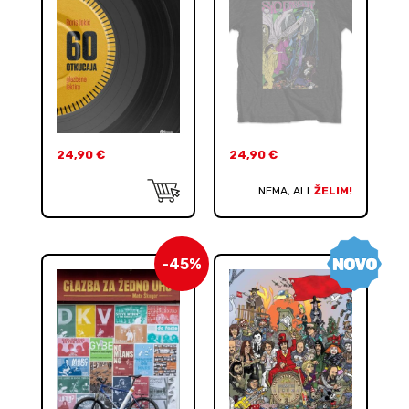
24,90
€
24,90
€
NEMA, ALI
ŽELIM!
-45%