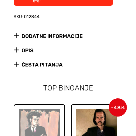
Tajna
Starog
SKU: 012844
Hrasta
BOX
SET
DODATNE INFORMACIJE
quantity
OPIS
ČESTA PITANJA
TOP BINGANJE
-48%