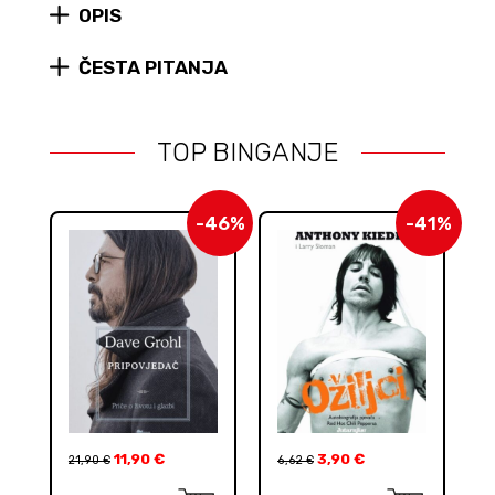
OPIS
ČESTA PITANJA
TOP BINGANJE
-46%
-41%
11,90
€
3,90
€
21,90
€
6,62
€