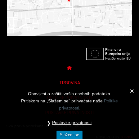
TRGOVINA
Obavijest o zaštiti vaših osobnih podataka.
POLITIKE PRIVATNOSTI
Pritiskom na „Slažem se“ prihvaćate naše
Politike
privatnosti.
POSTAVKE PRIVATNOSTI
Postavke privatnosti
Sva prava pridržana Rockmark 2010-2026.
Slažem se
POWERED BY
STRKA