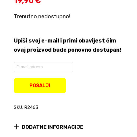
19,90 €
Trenutno nedostupno!
Upiši svoj e-mail i primi obavijest čim
ovaj proizvod bude ponovno dostupan!
Enter
your
email
address
POŠALJI
to
join
the
SKU: R2463
waitlist
for
this
product
DODATNE INFORMACIJE