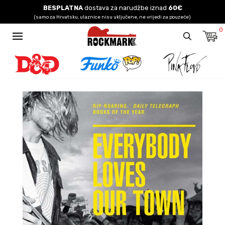
BESPLATNA
dostava za narudžbe iznad
60€
(samo za Hrvatsku, ulaznice nisu uključene, ne vrijedi za pouzeće)
0