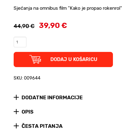
Sjećanja na omnibus film "Kako je propao rokenrol"
39,90 €
44,90 €
Daj,
babo,
glavu!
-
DODAJ U KOŠARICU
Kako
je
Propao
SKU: 009644
Rokenrol
quantity
DODATNE INFORMACIJE
OPIS
ČESTA PITANJA