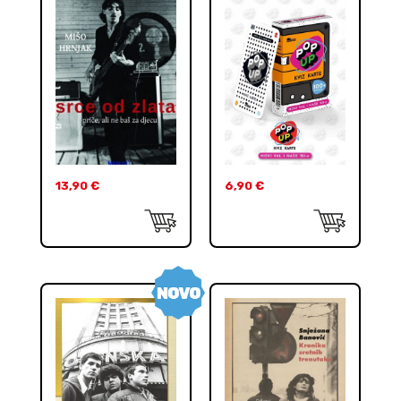
13,90
€
6,90
€