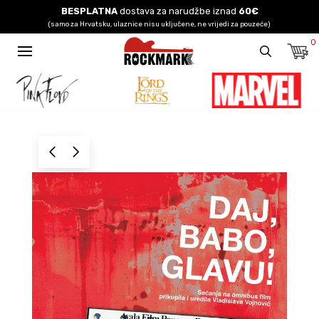
BESPLATNA
dostava za narudžbe iznad
60€
(samo za Hrvatsku, ulaznice nisu uključene, ne vrijedi za pouzeće)
0