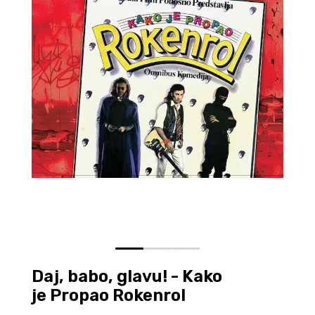
0
1
2
3
4
Daj, babo, glavu! - Kako
je Propao Rokenrol